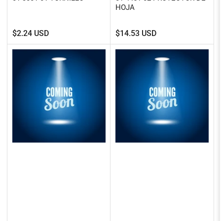
HOJA
Precio
Precio
$2.24 USD
$14.53 USD
regular
regular