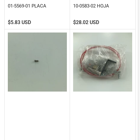
01-5569-01 PLACA
10-0583-02 HOJA
Precio
Precio
$5.83 USD
$28.02 USD
regular
regular