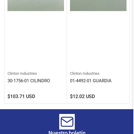
Clinton Industries
Clinton Industries
30-1756-01 CILINDRO
01-4492-01 GUARDIA
Precio
Precio
$103.71 USD
$12.02 USD
regular
regular
Nuestro boletín