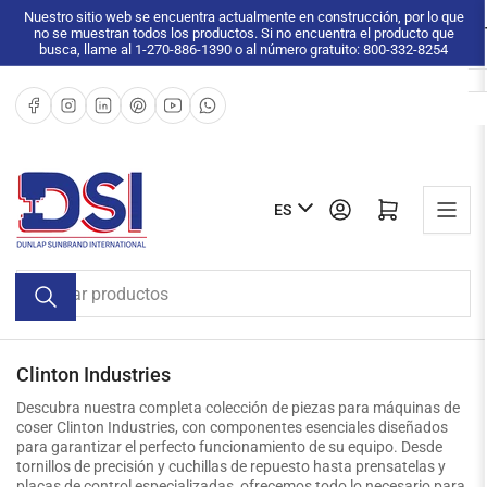
Pasar
Nuestro sitio web se encuentra actualmente en construcción, por lo que
no se muestran todos los productos. Si no encuentra el producto que
al
busca, llame al 1-270-886-1390 o al número gratuito: 800-332-8254
contenido
Facebook
Instagram
LinkedIn
Pinterest
YouTube
WhatsApp
I
Iniciar sesión
Abrir cesta pequeña
ES
d
i
Buscar
o
productos
m
a
Clinton Industries
Descubra nuestra completa colección de piezas para máquinas de
coser Clinton Industries, con componentes esenciales diseñados
para garantizar el perfecto funcionamiento de su equipo. Desde
tornillos de precisión y cuchillas de repuesto hasta prensatelas y
placas de control especializadas, ofrecemos todo lo necesario para