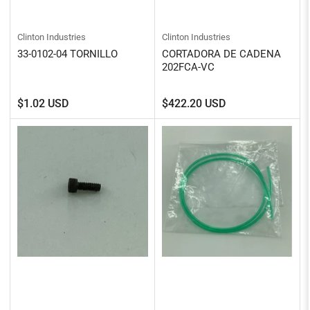
Clinton Industries
Clinton Industries
33-0102-04 TORNILLO
CORTADORA DE CADENA
202FCA-VC
Precio
Precio
$1.02 USD
$422.20 USD
regular
regular