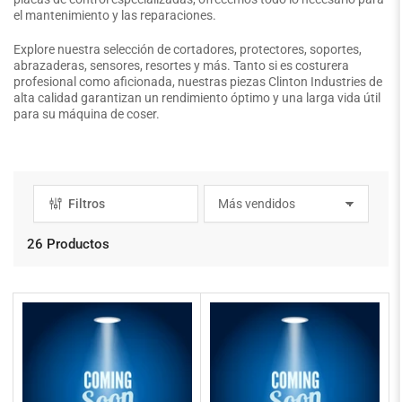
el mantenimiento y las reparaciones.
Explore nuestra selección de cortadores, protectores, soportes,
abrazaderas, sensores, resortes y más. Tanto si es costurera
profesional como aficionada, nuestras piezas Clinton Industries de
alta calidad garantizan un rendimiento óptimo y una larga vida útil
para su máquina de coser.
Filtros
O
r
d
26 Productos
e
n
a
r
p
o
r
: