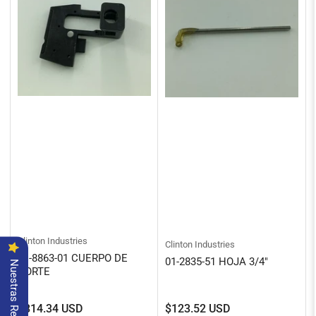
Clinton Industries
Clinton Industries
01-8863-01 CUERPO DE
01-2835-51 HOJA 3/4"
Nuestras Reseñas
CORTE
Precio
Precio
$814.34 USD
$123.52 USD